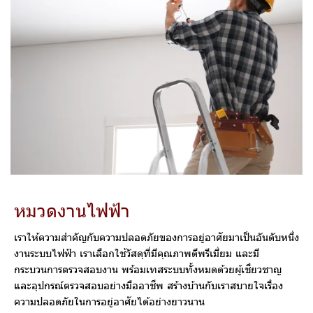
ห
ม
ว
ด
ง
า
น
ไ
ฟ
ฟ้
า
เราให้ความสำคัญกับความปลอดภัยของการอยู่อาศัยมาเป็นอันดับหนึ่ง
งานระบบไฟฟ้า เราเลือกใช้วัสดุที่มีคุณภาพดีพรีเมี่ยม และมี
กระบวนการตรวจสอบงาน พร้อมเทสระบบทั้งหมดด้วยผู้เชี่ยวชาญ
และอุปกรณ์ตรวจสอบอย่างมืออาชีพ สร้างบ้านกับเราสบายใจเรื่อง
ความปลอดภัยในการอยู่อาศัยได้อย่างยาวนาน