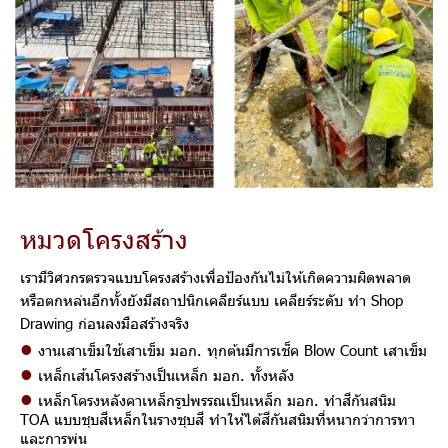
ห
ม
ว
ด
โ
ค
ร
ง
ส
ร้
า
ง
เรามีวิศวกรตรวจแบบโครงสร้างเพื่อป้องกันไม่ให้เกิดความผิดพลาด
หรือตกหล่นอีกทั้งยังมีสถาปนิกเคลียร์แบบ เคลียร์ระดับ ทำ Shop
Drawing ก่อนลงมือสร้างจริง
•
งานเสาเข็มใช้เสาเข็ม มอก. ทุกต้นมีการเช็ค Blow Count เสาเข็ม
•
เหล็กเส้นโครงสร้างเป็นเหล็ก มอก. ทั้งหลัง
•
เหล็กโครงหลังคาเหล็กรูปพรรณเป็นเหล็ก มอก. ทำสีกันสนิม
TOA แบบชุบสีเหล็กในรางชุบสี ทำให้ได้สีกันสนิมที่หนากว่าการทา
และการพ่น