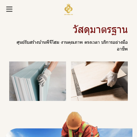
วั
ส
ดุ
ม
า
ต
ร
ฐ
า
น
ศู
น
ย์
รั
บ
ส
ร้
า
ง
บ้
า
น
พี
จี
โ
ฮ
ม
ง
า
น
คุ
ณ
ภ
า
พ
ต
ร
ง
เ
ว
ล
า
บ
ริ
ก
า
ร
อ
ย่
า
ง
มื
อ
อ
า
ชี
พ