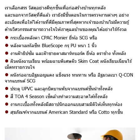
เราเลือกสรร วัสดุอย่างดีทุกชิ้นเพื่อก่อสร้างบ้านทุกหลัง
และนอกจากวัสดุที่ดีแล้ว เรายังมีขั้นตอนในการตรวจงานต่างๆ อย่าง
ละเอียดเพื่อให้ได้งานที่ดีมีคุณภาพที่สุดหากเจ้าของบ้านไม่มีความรู้
ด้านวิศวกรรมสามารถวางใจให้เราดูแลบ้านของคุณได้อย่างไร้กังวล
•
กระเบื้องหลังคา CPAC Monier ยี่ห้อ SCG หรือ
•
หลังคาเมทัลชีท BlueScope กรุ PU หนา 1 นิ้ว
•
งานฝ้ายิปซั่ม และฝ้าชายคาสมาร์ทบอร์ด ยี่ห้อ ตราช้าง ทั้งหลัง
•
ผิวผนังฉาบเรียบ พร้อมฉาบพิเศษผิว Skim Coat ผนังเรียบเนียนไร้
เม็ดทรายกวนใจ
•
ผนังก่อฉาบอิฐมอญแดง แข็งแรง ทนทาน หรือ อิฐมวลเบา Q-CON
จากแบรนด์ SCG
•
ประตู UPVC และลูกบิดบานพับจากแบรนด์ชั้นนำทั้งหลัง
•
สี TOA 4 Season เช็ดล้างทำความสะอาดได้ทั้งหลัง
•
งานกะเบื้องทั้งหลังมีสถาปนิกออกแบบสามมิติให้เห็นทุกห้อง
•
สุขภัณฑ์จากแบรนด์ American Standard หรือ Cotto ทุกชิ้น