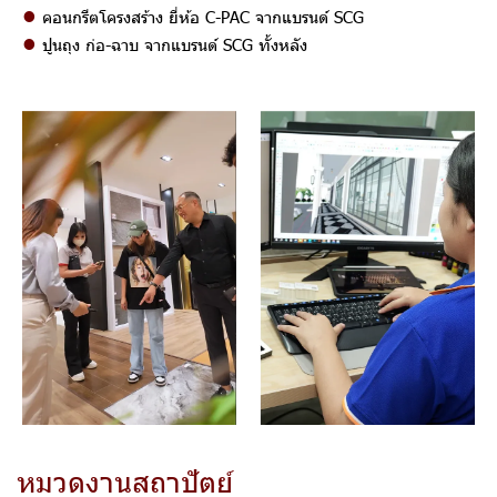
•
คอนกรีตโครงสร้าง ยี่ห้อ C-PAC จากแบรนด์ SCG
•
ปูนถุง ก่อ-ฉาบ จากแบรนด์ SCG ทั้งหลัง
ห
ม
ว
ด
ง
า
น
ส
ถ
า
ปั
ต
ย์